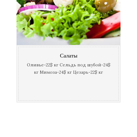
Салаты
Оливье-22$ кг Сельдь под шубой-24$
кг Мимоза-24$ кг Цезарь-22$ кг
Греческий-20$ кг Салат из говяжего
языка — 26$ кг Салаты из свежих
овощей-20$ кг Баклажановый-28$ кг
Салат «Виктория»-26$ кг Салат…